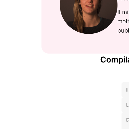
Il m
molt
pubb
Compila