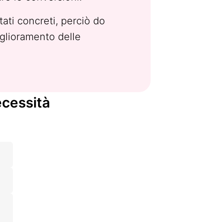
ltati concreti, perciò do
iglioramento delle
ecessità