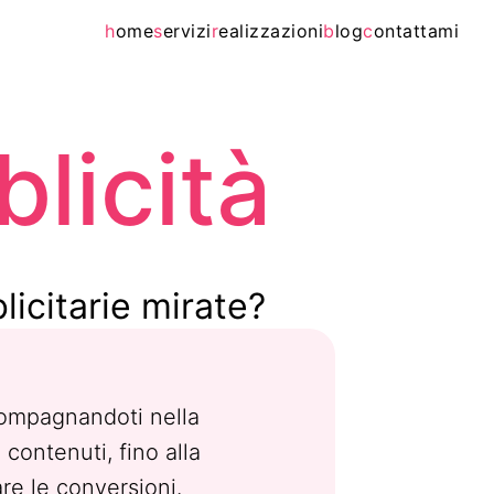
h
ome
s
ervizi
r
ealizzazioni
b
log
c
ontattami
licità
icitarie mirate?
ccompagnandoti nella
 contenuti, fino alla
re le conversioni.