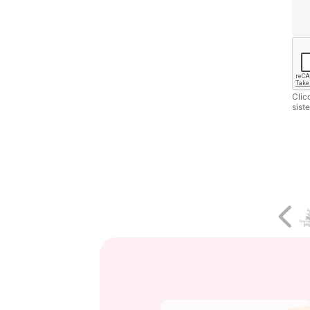
Clic
siste